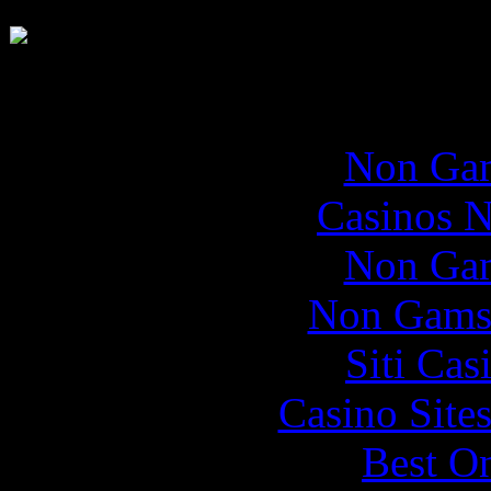
Relat
Non Gam
Casinos 
Non Gam
Non Gams
Siti Ca
Casino Site
Best On