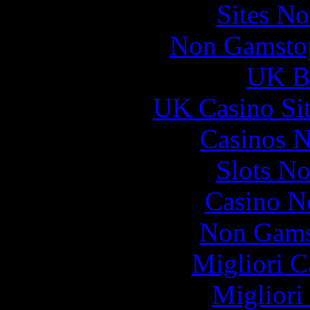
Sites N
Non Gamstop
UK Be
UK Casino Si
Casinos 
Slots N
Casino N
Non Gams
Migliori 
Migliori