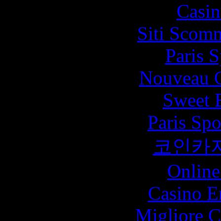
Casin
Siti Scom
Paris S
Nouveau C
Sweet 
Paris Spo
코인카
Online
Casino E
Migliore 