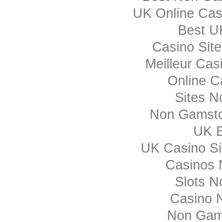
UK Online Ca
Best U
Casino Sit
Meilleur Cas
Online C
Sites 
Non Gamsto
UK B
UK Casino S
Casinos 
Slots 
Casino 
Non Gam