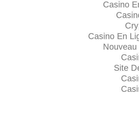
Casino E
Casin
Cry
Casino En Lig
Nouveau 
Casi
Site D
Casi
Casi