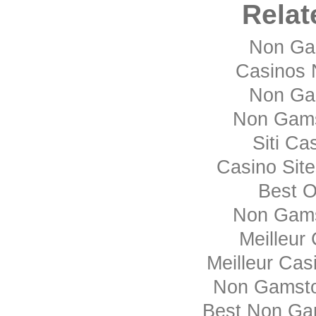
Relat
Non Ga
Casinos 
Non Ga
Non Gams
Siti C
Casino Sit
Best O
Non Gams
Meilleur
Meilleur Cas
Non Gamsto
Best Non Ga