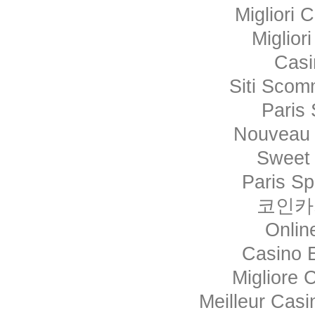
Migliori
Miglior
Casi
Siti Sco
Paris 
Nouveau 
Sweet
Paris Sp
코인카
Onlin
Casino 
Migliore
Meilleur Casi